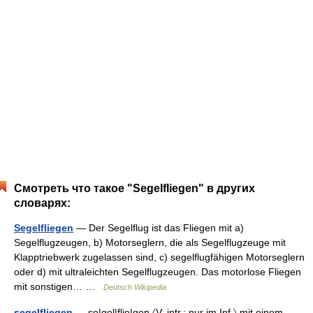
Смотреть что такое "Segelfliegen" в других
словарях:
Segelfliegen
— Der Segelflug ist das Fliegen mit a)
Segelflugzeugen, b) Motorseglern, die als Segelflugzeuge mit
Klapptriebwerk zugelassen sind, c) segelflugfähigen Motorseglern
oder d) mit ultraleichten Segelflugzeugen. Das motorlose Fliegen
mit sonstigen… …
Deutsch Wikipedia
segelfliegen
— se|gel|flie|gen 〈V. intr.; nur im Inf.〉 mit einem