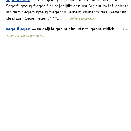
Segelflugzeug fliegen * * * se|gel|flie|gen <st. V.; nur im Inf. gebr.>:
mit dem Segelflugzeug fliegen: s. lernen; <subst.:> das Wetter ist
ideal zum Segelfliegen. * * *… …
Universal-Lexikon
segelfliegen
— se|gel|flie|gen nur im Infinitiv gebräuchlich …
Die
deutsche Rechtschreibung