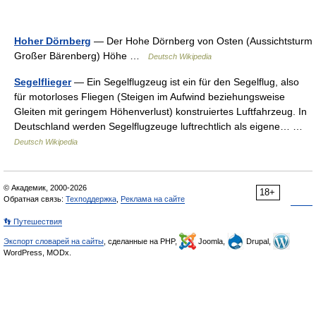
Hoher Dörnberg
— Der Hohe Dörnberg von Osten (Aussichtsturm
Großer Bärenberg) Höhe …
Deutsch Wikipedia
Segelflieger
— Ein Segelflugzeug ist ein für den Segelflug, also
für motorloses Fliegen (Steigen im Aufwind beziehungsweise
Gleiten mit geringem Höhenverlust) konstruiertes Luftfahrzeug. In
Deutschland werden Segelflugzeuge luftrechtlich als eigene… …
Deutsch Wikipedia
© Академик, 2000-2026
18+
Обратная связь:
Техподдержка
,
Реклама на сайте
👣 Путешествия
Экспорт словарей на сайты
, сделанные на PHP,
Joomla,
Drupal,
WordPress, MODx.