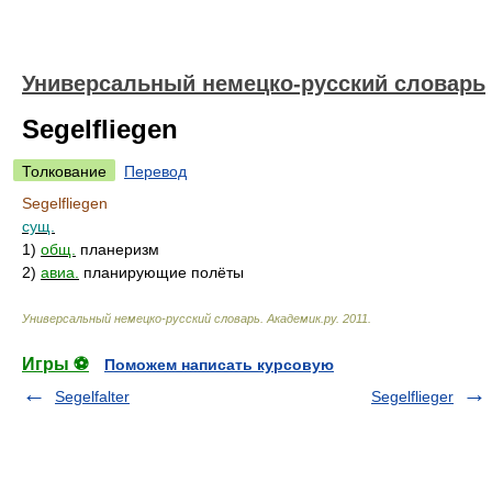
Универсальный немецко-русский словарь
Segelfliegen
Толкование
Перевод
Segelfliegen
сущ.
1)
общ.
планеризм
2)
авиа.
планирующие полёты
Универсальный немецко-русский словарь
.
Академик.ру
.
2011
.
Игры ⚽
Поможем написать курсовую
Segelfalter
Segelflieger